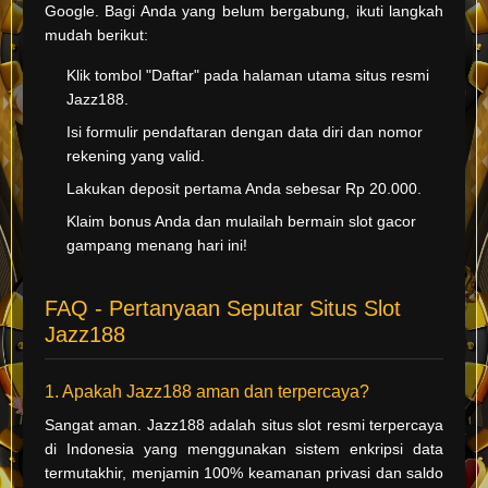
Google. Bagi Anda yang belum bergabung, ikuti langkah
mudah berikut:
Klik tombol "Daftar" pada halaman utama situs resmi
Jazz188.
Isi formulir pendaftaran dengan data diri dan nomor
rekening yang valid.
Lakukan deposit pertama Anda sebesar Rp 20.000.
Klaim bonus Anda dan mulailah bermain slot gacor
gampang menang hari ini!
FAQ - Pertanyaan Seputar Situs Slot
Jazz188
1. Apakah Jazz188 aman dan terpercaya?
Sangat aman. Jazz188 adalah situs slot resmi terpercaya
di Indonesia yang menggunakan sistem enkripsi data
termutakhir, menjamin 100% keamanan privasi dan saldo