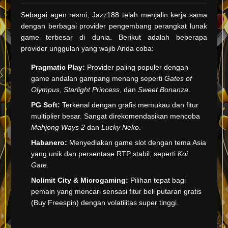
Sebagai agen resmi, Jazz188 telah menjalin kerja sama
dengan berbagai provider pengembang perangkat lunak
game terbesar di dunia. Berikut adalah beberapa
provider unggulan yang wajib Anda coba:
Pragmatic Play:
Provider paling populer dengan
game andalan gampang menang seperti
Gates of
Olympus
,
Starlight Princess
, dan
Sweet Bonanza
.
PG Soft:
Terkenal dengan grafis memukau dan fitur
multiplier besar. Sangat direkomendasikan mencoba
Mahjong Ways 2
dan
Lucky Neko
.
Habanero:
Menyediakan game slot dengan tema Asia
yang unik dan persentase RTP stabil, seperti
Koi
Gate
.
Nolimit City & Microgaming:
Pilihan tepat bagi
pemain yang mencari sensasi fitur beli putaran gratis
(Buy Freespin) dengan volatilitas super tinggi.