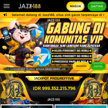
Beranda
MASUK
DAFTAR
Selamat datang di Jazz188, situs slot gacor terpercaya di In
Sports
BARU
PROMO
Jazz188: Situs Slot Gacor T
Live Casino
BARU
IDNPoker
BARU
Slots
PROMO
IDNLIVE
BARU
Stream N Spin
MAINKAN
DAFTAR
Arcade
PROMO
Table Games
IDR
999.352.219.335
Lottery
BARU
PROMO
IDNRaffle