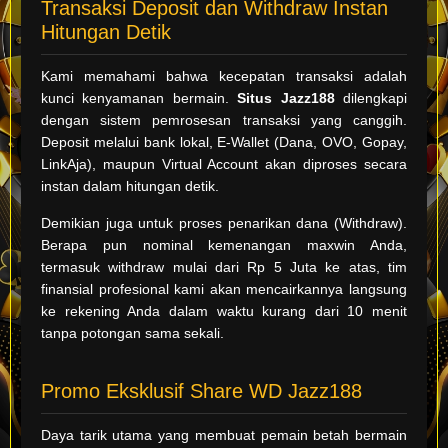
Transaksi Deposit dan Withdraw Instan
Hitungan Detik
Kami memahami bahwa kecepatan transaksi adalah
kunci kenyamanan bermain.
Situs Jazz188
dilengkapi
dengan sistem pemrosesan transaksi yang canggih.
Deposit melalui bank lokal, E-Wallet (Dana, OVO, Gopay,
LinkAja), maupun Virtual Account akan diproses secara
instan dalam hitungan detik.
Demikian juga untuk proses penarikan dana (Withdraw).
Berapa pun nominal kemenangan maxwin Anda,
termasuk withdraw mulai dari Rp 5 Juta ke atas, tim
finansial profesional kami akan mencairkannya langsung
ke rekening Anda dalam waktu kurang dari 10 menit
tanpa potongan sama sekali.
Promo Eksklusif Share WD Jazz188
Daya tarik utama yang membuat pemain betah bermain