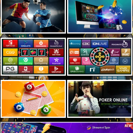
Promosi
Hubungi Kami
Live Chat
Pengaduan Customer
Pilih Bahasa:
MASUK
DAFTAR
&copy; Jazz188: Situs Slot Gacor Terpercaya
Gampang Menang Maxwin. Hak Cipta
Dilindungi.