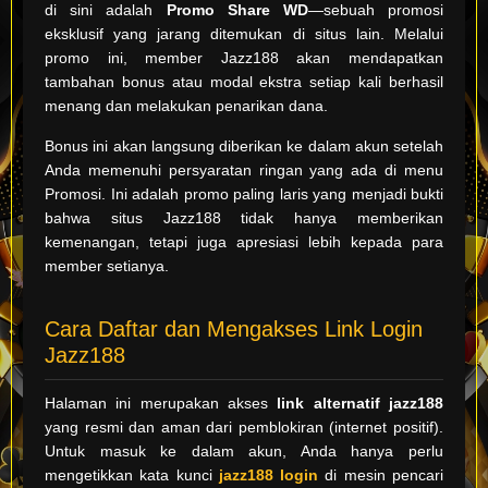
di sini adalah
Promo Share WD
—sebuah promosi
eksklusif yang jarang ditemukan di situs lain. Melalui
promo ini, member Jazz188 akan mendapatkan
tambahan bonus atau modal ekstra setiap kali berhasil
menang dan melakukan penarikan dana.
Bonus ini akan langsung diberikan ke dalam akun setelah
Anda memenuhi persyaratan ringan yang ada di menu
Promosi. Ini adalah promo paling laris yang menjadi bukti
bahwa situs Jazz188 tidak hanya memberikan
kemenangan, tetapi juga apresiasi lebih kepada para
member setianya.
Cara Daftar dan Mengakses Link Login
Jazz188
Halaman ini merupakan akses
link alternatif jazz188
yang resmi dan aman dari pemblokiran (internet positif).
Untuk masuk ke dalam akun, Anda hanya perlu
mengetikkan kata kunci
jazz188 login
di mesin pencari