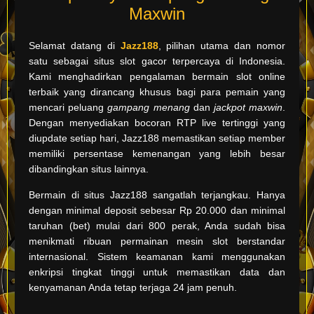
Maxwin
Selamat datang di
Jazz188
, pilihan utama dan nomor
satu sebagai situs slot gacor terpercaya di Indonesia.
Kami menghadirkan pengalaman bermain slot online
terbaik yang dirancang khusus bagi para pemain yang
mencari peluang
gampang menang
dan
jackpot maxwin
.
Dengan menyediakan bocoran RTP live tertinggi yang
diupdate setiap hari, Jazz188 memastikan setiap member
memiliki persentase kemenangan yang lebih besar
dibandingkan situs lainnya.
Bermain di situs Jazz188 sangatlah terjangkau. Hanya
dengan minimal deposit sebesar Rp 20.000 dan minimal
taruhan (bet) mulai dari 800 perak, Anda sudah bisa
menikmati ribuan permainan mesin slot berstandar
internasional. Sistem keamanan kami menggunakan
enkripsi tingkat tinggi untuk memastikan data dan
kenyamanan Anda tetap terjaga 24 jam penuh.